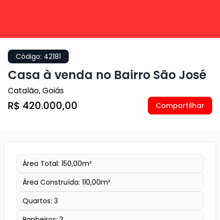
Código:
42181
Casa à venda no Bairro São José
Catalão
,
Goiás
R$ 420.000,00
Compartilhar
Área Total:
150,00
m²
Área Construída:
110,00
m²
Quartos:
3
Banheiros:
3