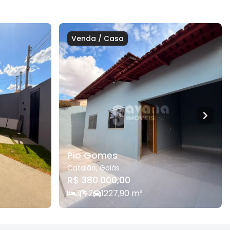
Venda
/
Casa
Pio Gomes
Catalão
,
Goiás
R$ 380.000,00
3
2
1
227,90
m²