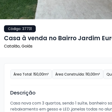
Código:
37731
Casa à venda no Bairro Jardim Eu
Catalão
,
Goiás
Área Total:
150,00
m²
Área Construída:
110,00
m²
Qu
Descrição
Casa nova com 3 quartos, sendo 1 suíte, banheiro s
rebaixamento em gesso e LED ,janelas todas no alu