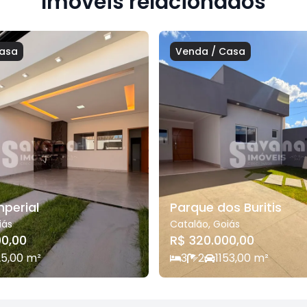
Imóveis relacionados
asa
Venda
/
Casa
mperial
Parque dos Buritis
iás
Catalão
,
Goiás
00,00
R$ 320.000,00
25,00
m²
3
2
1
153,00
m²