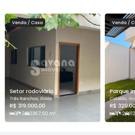
Venda
/
Casa
Venda
/
C
Setor rodoviário
Parque I
Três Ranchos
,
Goiás
Catalão
,
Go
R$ 319.000,00
R$ 320.0
3
2
2
367,50
m²
3
2
1
1