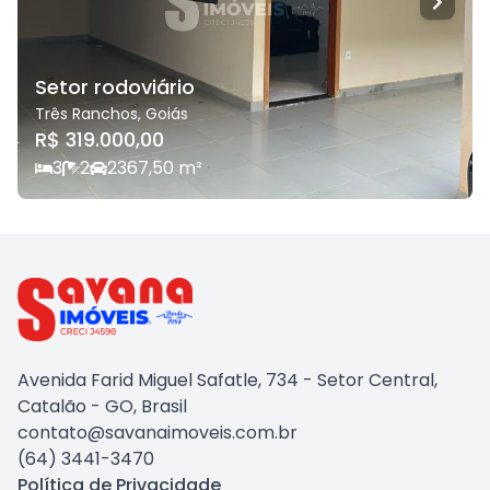
Setor rodoviário
Três Ranchos
,
Goiás
R$ 319.000,00
3
2
2
367,50
m²
Avenida Farid Miguel Safatle, 734 - Setor Central,
Catalão - GO, Brasil
contato@savanaimoveis.com.br
(64) 3441-3470
Política de Privacidade