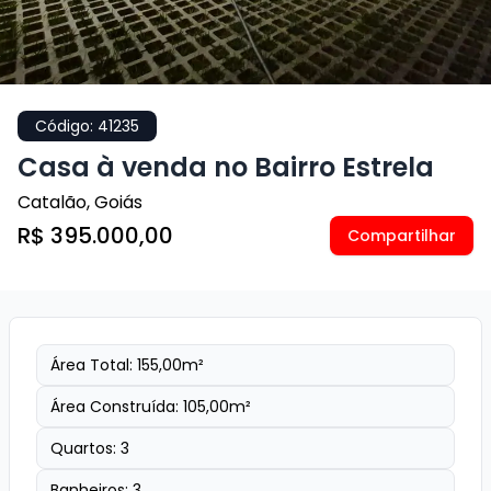
Código:
41235
Casa à venda no Bairro Estrela
Catalão
,
Goiás
R$ 395.000,00
Compartilhar
Área Total:
155,00
m²
Área Construída:
105,00
m²
Quartos:
3
Banheiros:
3