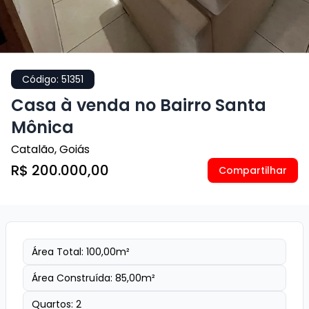
Código:
51351
Casa à venda no Bairro Santa
Mônica
Catalão
,
Goiás
R$ 200.000,00
Compartilhar
Área Total:
100,00
m²
Área Construída:
85,00
m²
Quartos:
2