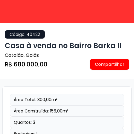
Código:
40422
Casa à venda no Bairro Barka II
Catalão
,
Goiás
R$ 680.000,00
Compartilhar
Área Total:
300,00
m²
Área Construída:
156,00
m²
Quartos:
3
Banheiros:
1