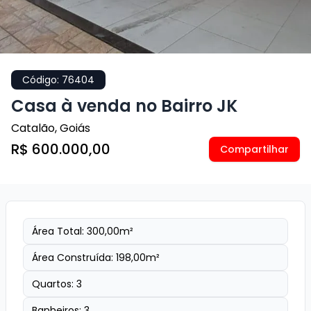
Código:
76404
Casa à venda no Bairro JK
Catalão
,
Goiás
R$ 600.000,00
Compartilhar
Área Total:
300,00
m²
Área Construída:
198,00
m²
Quartos:
3
Banheiros:
3