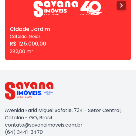
Cidade Jardim
Catalão
,
Goiás
R$ 125.000,00
282,00
m²
Avenida Farid Miguel Safatle, 734 - Setor Central,
Catalão - GO, Brasil
contato@savanaimoveis.com.br
(64) 3441-3470