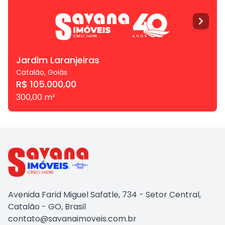
Jardim Laranjeiras
Catalão
,
Goiás
R$ 105.000,00
300,00
m²
Avenida Farid Miguel Safatle, 734 - Setor Central,
Catalão - GO, Brasil
contato@savanaimoveis.com.br