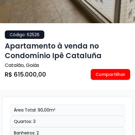
Código:
62526
Apartamento à venda no
Condomínio Ipê Cataluña
Catalão
,
Goiás
R$ 615.000,00
Compartilhar
Área Total:
90,00
m²
Quartos:
3
Banheiros:
2