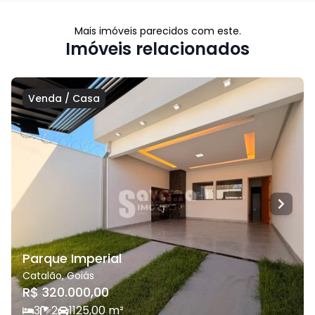
Mais imóveis parecidos com este.
Imóveis relacionados
Venda
/
Casa
Parque Imperial
Catalão
,
Goiás
R$ 320.000,00
3
2
1
125,00
m²