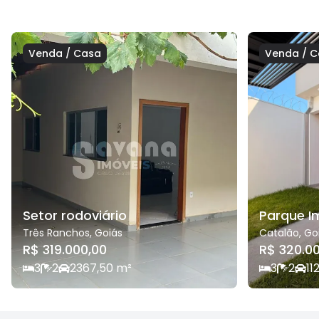
Venda
/
Casa
Venda
/
C
Setor rodoviário
Parque I
Três Ranchos
,
Goiás
Catalão
,
Go
R$ 319.000,00
R$ 320.0
3
2
2
367,50
m²
3
2
1
1