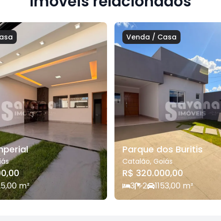
Imóveis relacionados
asa
Venda
/
Casa
mperial
Parque dos Buritis
iás
Catalão
,
Goiás
00,00
R$ 320.000,00
25,00
m²
3
2
1
153,00
m²