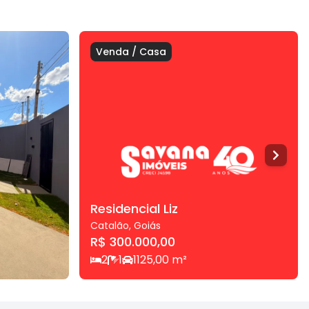
Venda
/
Casa
Residencial Liz
Catalão
,
Goiás
R$ 300.000,00
2
1
1
125,00
m²