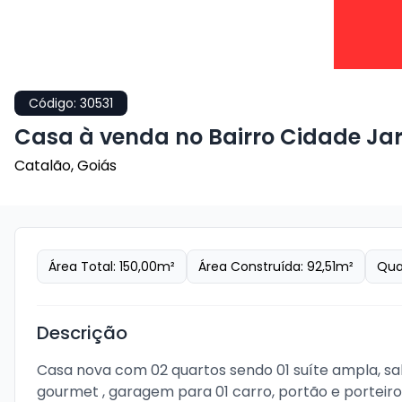
Código:
30531
Casa à venda no Bairro Cidade Ja
Catalão
,
Goiás
Área Total:
150,00
m²
Área Construída:
92,51
m²
Qua
Descrição
Casa nova com 02 quartos sendo 01 suíte ampla, sal
gourmet , garagem para 01 carro, portão e porteir