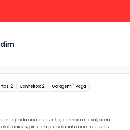
rdim
rtos:
2
Banheiros:
2
Garagem:
1
vaga
a integrada coma cozinha, banheiro social, área 
o eletrônicos, piso em porcelanato com rodapés 