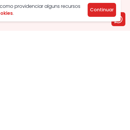
 como providenciar alguns recursos
Continuar
ookies
.
Aluguel
Venda
Apartamento
Apartamento
Casa
Casa
Condomínio
Condomínio
Chácara
Comercial
Comercial
Chácara
Kitnet
Lotes
Galpão
Galpão