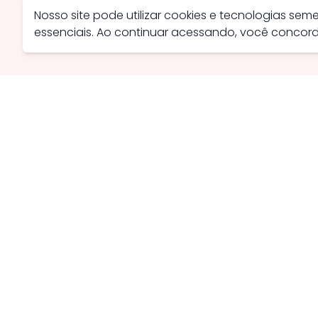
Nosso site pode utilizar cookies e tecnologias se
essenciais. Ao continuar acessando, você conco
Avenida Farid Miguel Safatle, 734 - Setor Central, Catal
contato@savanaimoveis.com.br
(64) 3441-3470
Política de Privacidade
Política de Cookies
Webmail