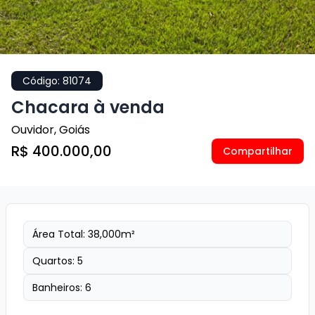
Código:
81074
Chacara à venda
Ouvidor
,
Goiás
R$ 400.000,00
Compartilhar
Área Total:
38,000
m²
Quartos:
5
Banheiros:
6