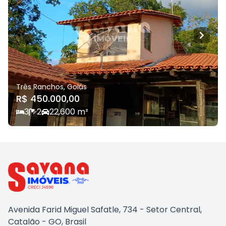
Três Ranchos
,
Goiás
R$ 450.000,00
3
2
2
2,600
m²
Avenida Farid Miguel Safatle, 734 - Setor Central,
Catalão - GO, Brasil