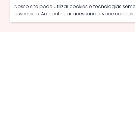
Nosso site pode utilizar cookies e tecnologias se
essenciais. Ao continuar acessando, você conco
Avenida Farid Miguel Safatle, 734 - Setor Central, Catal
contato@savanaimoveis.com.br
(64) 3441-3470
Política de Privacidade
Política de Cookies
Webmail