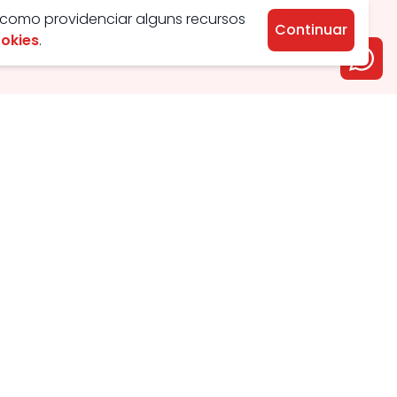
 como providenciar alguns recursos
Continuar
ookies
.
Aluguel
Venda
Apartamento
Apartamento
Casa
Casa
Condomínio
Condomínio
Chácara
Comercial
Comercial
Chácara
Kitnet
Lotes
Galpão
Galpão