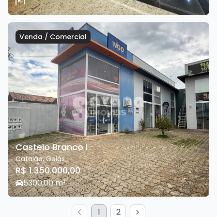
1
Venda
/
Comercial
Castelo Branco I
Catalão
,
Goiás
R$ 1.350.000,00
5
300,00
m²
1
2