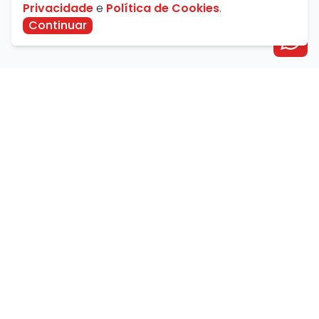
Privacidade
e
Política de Cookies
.
Continuar
Avenida Farid Miguel Safatle, 734 - Setor Central,
Catalão - GO, Brasil
contato@savanaimoveis.com.br
(64) 3441-3470
Política de Privacidade
Política de Cookies