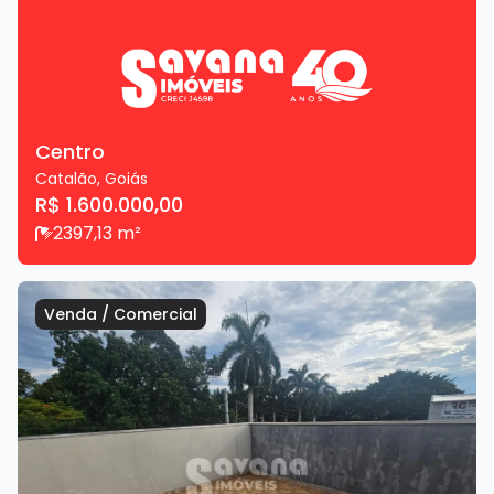
Centro
Catalão
,
Goiás
R$ 1.600.000,00
2
397,13
m²
Venda
/
Comercial