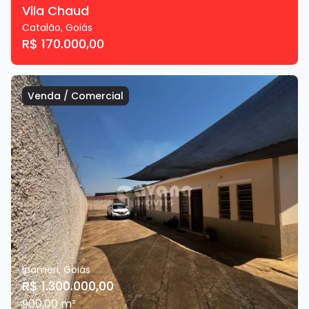
Vila Chaud
Catalão
,
Goiás
R$ 170.000,00
Venda
/
Comercial
Ipameri
,
Goiás
R$ 1.300.000,00
900,00
m²