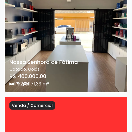
Nossa Senhora de Fátima
Catalão
,
Goiás
R$ 400.000,00
1
2
1
171,33
m²
Venda
/
Comercial