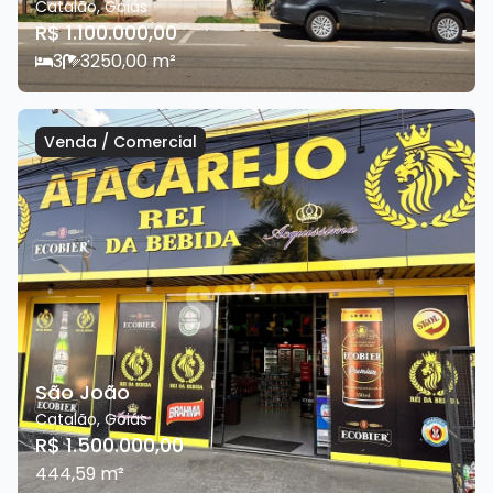
Catalão
,
Goiás
R$ 1.100.000,00
3
3
250,00
m²
Venda
/
Comercial
São João
Catalão
,
Goiás
R$ 1.500.000,00
444,59
m²