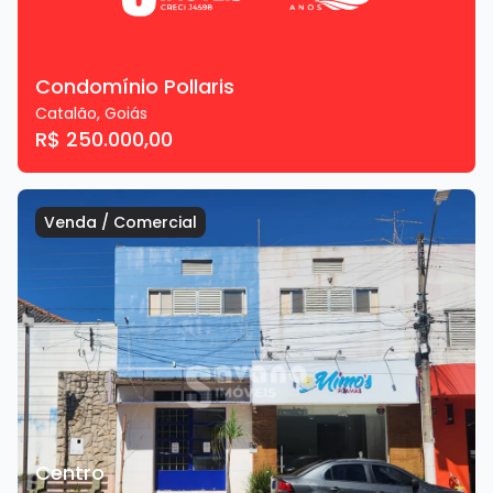
Condomínio Pollaris
Catalão
,
Goiás
R$ 250.000,00
Venda
/
Comercial
Centro