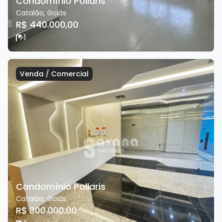
Condomínio Pollaris
Catalão
,
Goiás
R$ 440.000,00
1
Venda
/
Comercial
Condomínio Pollaris
Catalão
,
Goiás
R$ 300.000,00