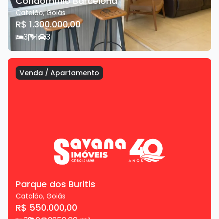
Condomínio Barcelona
Catalão
,
Goiás
R$ 1.300.000,00
3
1
3
Venda
/
Apartamento
Parque dos Buritis
Catalão
,
Goiás
R$ 550.000,00