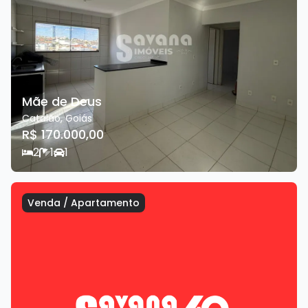
Mãe de Deus
Catalão
,
Goiás
R$ 170.000,00
2
1
1
Venda
/
Apartamento