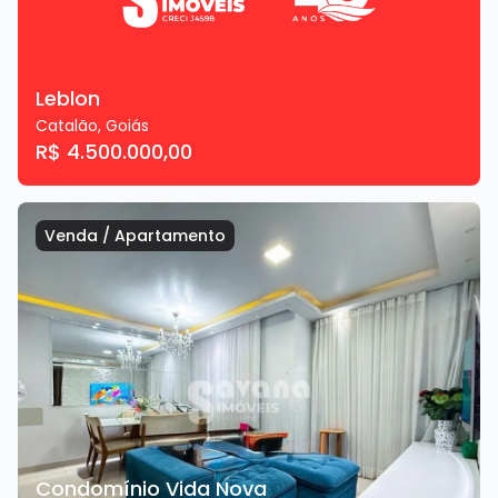
Leblon
Catalão
,
Goiás
R$ 4.500.000,00
Venda
/
Apartamento
Condomínio Vida Nova