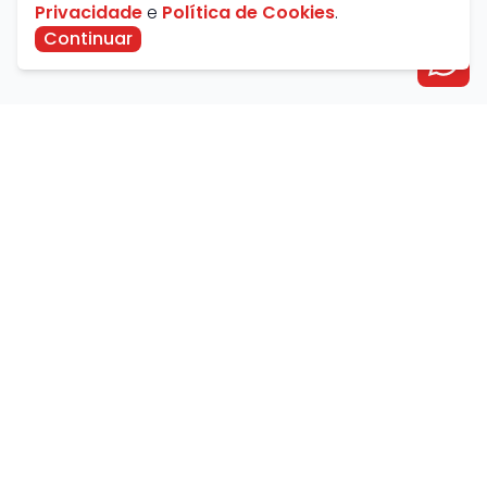
Privacidade
e
Política de Cookies
.
Continuar
Avenida Farid Miguel Safatle, 734 - Setor Central,
Catalão - GO, Brasil
contato@savanaimoveis.com.br
(64) 3441-3470
Política de Privacidade
Política de Cookies