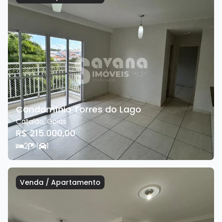
Condomínio Torres do Lago
Catalão
,
Goiás
R$ 215.000,00
2
1
1
Venda
/
Apartamento