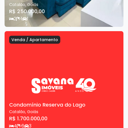
Catalão
,
Goiás
R$ 250.000,00
2
1
1
Venda
/
Apartamento
Condomínio Reserva do Lago
Catalão
,
Goiás
R$ 1.700.000,00
4
6
3