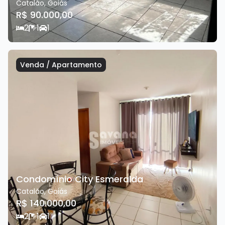
Catalão
,
Goiás
R$ 90.000,00
2
1
1
Venda
/
Apartamento
Condomínio City Esmeralda
Catalão
,
Goiás
R$ 140.000,00
2
1
1