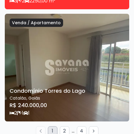
3
2
2
250,00
m²
Venda
/
Apartamento
Condomínio Torres do Lago
Catalão
,
Goiás
R$ 240.000,00
2
1
1
1
2
...
4