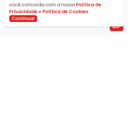
você concorda com a nossa
Política de
Privacidade
e
Política de Cookies
.
Continuar
Avenida Farid Miguel Safatle, 734 - Setor Central,
Catalão - GO, Brasil
contato@savanaimoveis.com.br
(64) 3441-3470
Política de Privacidade