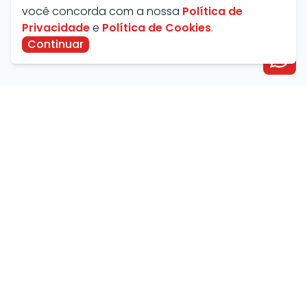
você concorda com a nossa
Política de
Privacidade
e
Política de Cookies
.
Continuar
Avenida Farid Miguel Safatle, 734 - Setor Central,
Catalão - GO, Brasil
contato@savanaimoveis.com.br
(64) 3441-3470
Política de Privacidade